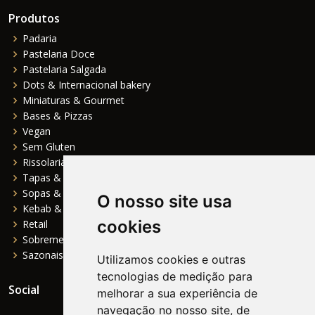
Produtos
Padaria
Pastelaria Doce
Pastelaria Salgada
Dots & Internacional bakery
Miniaturas & Gourmet
Bases & Pizzas
Vegan
Sem Gluten
Rissolaria
Tapas & Entradas
Sopas & Pratos Principais
O nosso site usa
Kebab & Fast Food
cookies
Retail
Sobremesas
Sazonais
Utilizamos cookies e outras
tecnologias de medição para
Social
melhorar a sua experiência de
navegação no nosso site, de