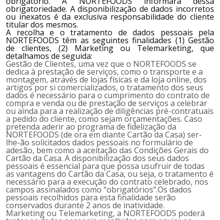
obrigatório. A
NORTEFOODS
informará dessa
obrigatoriedade. A disponibilização de dados incorretos
ou inexatos é da exclusiva responsabilidade do cliente
titular dos mesmos.
A recolha e o tratamento de dados pessoais pela
NORTEFOODS
têm as seguintes finalidades (1) Gestão
de clientes, (2) Marketing ou Telemarketing, que
detalhamos de seguida:
Gestão de Clientes, uma vez que o
NORTEFOODS
se
dedica à prestação de serviços, como o transporte e a
montagem, através de lojas físicas e da loja online, dos
artigos por si comercializados, o tratamento dos seus
dados é necessário para o cumprimento do contrato de
compra e venda ou de prestação de serviços a celebrar
ou ainda para a realização de diligências pré-contratuais
a pedido do cliente, como sejam orçamentações. Caso
pretenda aderir ao programa de fidelização da
NORTEFOODS
(de ora em diante Cartão da Casa) ser-
lhe-ão solicitados dados pessoais no formulário de
adesão, bem como a aceitação das Condições Gerais do
Cartão da Casa. A disponibilização dos seus dados
pessoais é essencial para que possa usufruir de todas
as vantagens do Cartão da Casa, ou seja, o tratamento é
necessário para a execução do contrato celebrado, nos
campos assinalados como “obrigatórios”.Os dados
pessoais recolhidos para esta finalidade serão
conservados durante 2 anos de inatividade.
Marketing ou Telemarketing, a
NORTEFOODS
poderá