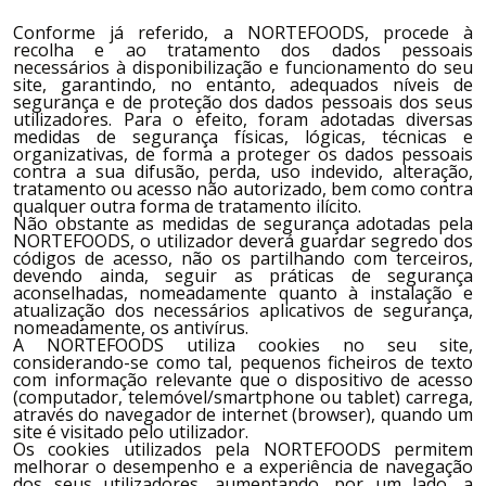
Conforme já referido, a
NORTEFOODS
, procede à
recolha e ao tratamento dos dados pessoais
necessários à disponibilização e funcionamento do seu
site, garantindo, no entanto, adequados níveis de
segurança e de proteção dos dados pessoais dos seus
utilizadores. Para o efeito, foram adotadas diversas
medidas de segurança físicas, lógicas, técnicas e
organizativas, de forma a proteger os dados pessoais
contra a sua difusão, perda, uso indevido, alteração,
tratamento ou acesso não autorizado, bem como contra
qualquer outra forma de tratamento ilícito.
Não obstante as medidas de segurança adotadas pela
NORTEFOODS
, o utilizador deverá guardar segredo dos
códigos de acesso, não os partilhando com terceiros,
devendo ainda, seguir as práticas de segurança
aconselhadas, nomeadamente quanto à instalação e
atualização dos necessários aplicativos de segurança,
nomeadamente, os antivírus.
A
NORTEFOODS
utiliza cookies no seu site,
considerando-se como tal, pequenos ficheiros de texto
com informação relevante que o dispositivo de acesso
(computador, telemóvel/smartphone ou tablet) carrega,
através do navegador de internet (browser), quando um
site é visitado pelo utilizador.
Os cookies utilizados pela
NORTEFOODS
permitem
melhorar o desempenho e a experiência de navegação
dos seus utilizadores, aumentando, por um lado, a