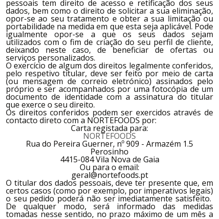
pessoais tem direito de acesso e retificação dos seus
dados, bem como o direito de solicitar a sua eliminação,
opor-se ao seu tratamento e obter a sua limitação ou
portabilidade na medida em que esta seja aplicável. Pode
igualmente opor-se a que os seus dados sejam
utilizados com o fim de criação do seu perfil de cliente,
deixando neste caso, de beneficiar de ofertas ou
serviços personalizados.
O exercício de algum dos direitos legalmente conferidos,
pelo respetivo titular, deve ser feito por meio de carta
(ou mensagem de correio eletrónico) assinados pelo
próprio e ser acompanhados por uma fotocópia de um
documento de identidade com a assinatura do titular
que exerce o seu direito.
Os direitos conferidos podem ser exercidos através de
contacto direto com a
NORTEFOODS
por:
Carta registada para:
NORTEFOODS
Rua do Pereira Guerner, nº 909 - Armazém 1.5
​Perosinho
4415-084 Vila Nova de Gaia
Ou para o email:
geral@nortefoods.pt
O titular dos dados pessoais, deve ter presente que, em
certos casos (como por exemplo, por imperativos legais)
o seu pedido poderá não ser imediatamente satisfeito.
De qualquer modo, será informado das medidas
tomadas nesse sentido, no prazo máximo de um mês a