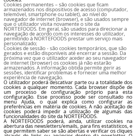
Cookies permanentes – são cookies que ficam
armazenados nos dispositivos de acesso (computador,
telemóvel, smartphone ou tablet), ao nível do
navegador de internet (browser), e são usados sempre
que o utilizador visita novamente o site da
NORTEFOODS
. Em geral, são usados para direcionar a
navegação de acordo com os interesses do utilizador,
permitindo à
NORTEFOODS
prestar um serviço mais
personalizado;
Cookies de sessão - são cookies temporários, que são
gerados e estão disponíveis até encerrar a sessão. Da
próxima vez que o utilizador aceder ao seu navegador
de internet (browser) os cookies já não estarão
armazenados. A informação obtida permite gerir as
sessões, identificar problemas e fornecer uma melhor
experiência de navegação.
O utilizador poderá descativar parte ou a totalidade dos
cookies a qualquer momento. Cada browser dispõe de
um processo de configuração próprio para esta
configuração. Esse processo pode ser consultado no
menu Ajuda, o qual explica como configurar as
preferências em matéria de cookies. A não aceitação de
cookies poderá impedir a utilização de algumas das
funcionalidades do site da
NORTEFOODS.
A
NORTEFOODS
poderá, ainda, utilizar cookies na
abertura das newsletters/emails, para fins estatísticos, e
que permitem saber se são abertas e verificar os cliques
através de links ou anúncios dentro da newsletter. O