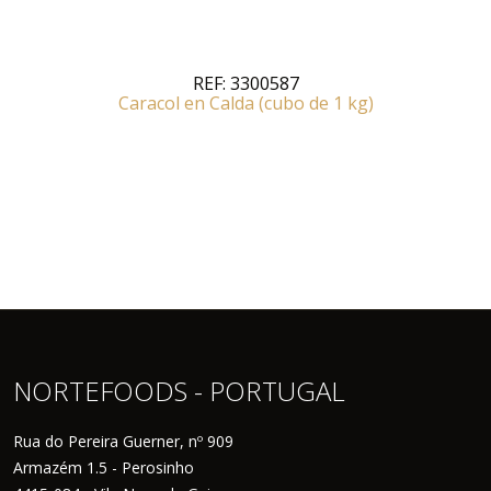
REF:
3300587
Caracol en Calda (cubo de 1 kg)
NORTEFOODS - PORTUGAL
Rua do Pereira Guerner, nº 909
Armazém 1.5 - Perosinho