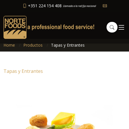
+351 224 154 408
Llamada a la red fija nacional
Home
Productos
Tapas y Entrantes
Tapas y Entrantes